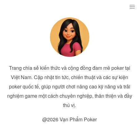
Trang chia sẻ kiến thức và cộng đồng đam mê poker tại
Việt Nam. Cập nhật tin tức, chiến thuật và các sự kiện
poker quốc tế, giúp người chơi nâng cao kỹ năng và trải
nghiệm game một cách chuyên nghiệp, thân thiện và đầy
thú vị.
@2026 Vạn Phẩm Poker