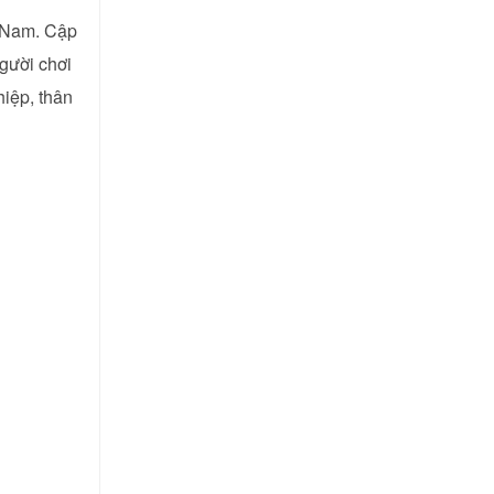
t Nam. Cập
người chơi
iệp, thân