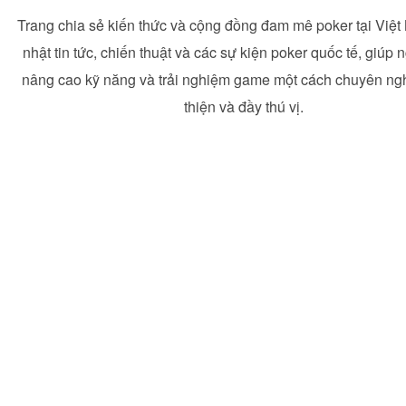
Trang chia sẻ kiến thức và cộng đồng đam mê poker tại Việ
nhật tin tức, chiến thuật và các sự kiện poker quốc tế, giúp 
nâng cao kỹ năng và trải nghiệm game một cách chuyên ngh
thiện và đầy thú vị.