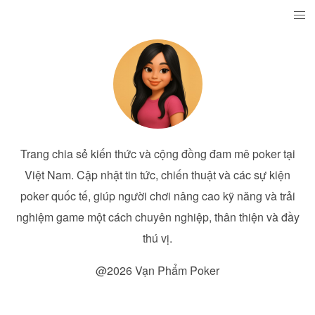
Trang chia sẻ kiến thức và cộng đồng đam mê poker tại
Việt Nam. Cập nhật tin tức, chiến thuật và các sự kiện
poker quốc tế, giúp người chơi nâng cao kỹ năng và trải
nghiệm game một cách chuyên nghiệp, thân thiện và đầy
thú vị.
@2026 Vạn Phẩm Poker