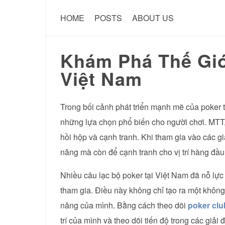
HOME
POSTS
ABOUT US
Khám Phá Thế Giớ
Việt Nam
Trong bối cảnh phát triển mạnh mẽ của poker 
những lựa chọn phổ biến cho người chơi. MTT,
hồi hộp và cạnh tranh. Khi tham gia vào các gi
năng mà còn để cạnh tranh cho vị trí hàng đầu
Nhiều câu lạc bộ poker tại Việt Nam đã nỗ lực
tham gia. Điều này không chỉ tạo ra một không g
năng của mình. Bằng cách theo dõi
poker cl
trí của mình và theo dõi tiến độ trong các giải 