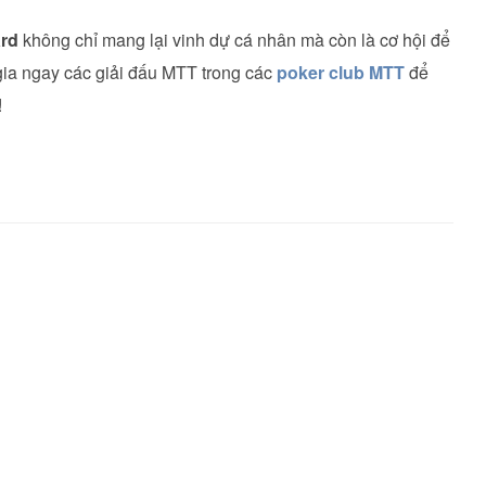
rd
không chỉ mang lại vinh dự cá nhân mà còn là cơ hội để
ia ngay các giải đấu MTT trong các
poker club MTT
để
!