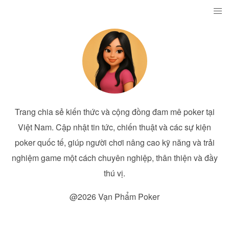
Trang chia sẻ kiến thức và cộng đồng đam mê poker tại
Việt Nam. Cập nhật tin tức, chiến thuật và các sự kiện
poker quốc tế, giúp người chơi nâng cao kỹ năng và trải
nghiệm game một cách chuyên nghiệp, thân thiện và đầy
thú vị.
@2026 Vạn Phẩm Poker