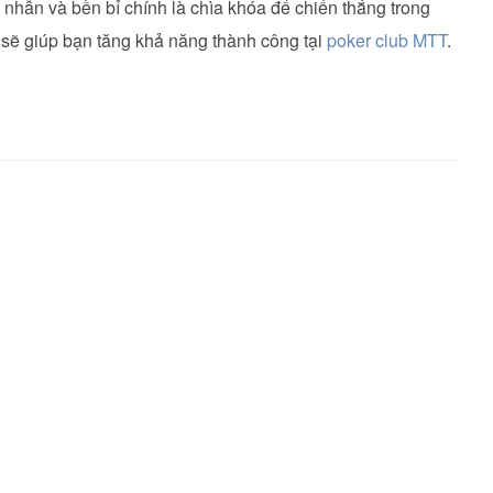
n nhẫn và bền bỉ chính là chìa khóa để chiến thắng trong
 sẽ giúp bạn tăng khả năng thành công tại
poker club MTT
.