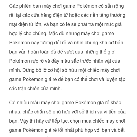
Các phiên bản máy chơi game Pokémon có sẵn rộng
rãi tại các cửa hàng điện tử hoặc các nền tảng thương
mại điện tử lớn, và bạn có lẽ sẽ phải trả một mức giá
hợp lý cho chúng. Mặc dù những máy chơi game
Pokémon này tương đối rẻ và nhìn chung khá cơ bản,
bạn vẫn hoàn toàn đủ để vượt qua những thế giới
Pokémon rực rỡ và đầy màu sắc trước nhân vật của
mình. Đừng bỏ lỡ cơ hội sở hữu một chiếc máy chơi
game Pokémon giá rẻ để bạn có thể chơi và luyện tập
các trận chiến của mình.
Có nhiều mẫu máy chơi game Pokémon giá rẻ khác
nhau, chắc chắn sẽ phù hợp với sở thích và ví tiền của
bạn. Vậy thì hãy cứ tiếp tục, chọn mua chiếc máy chơi
game Pokémon giá rẻ tốt nhất phù hợp với bạn và bắt