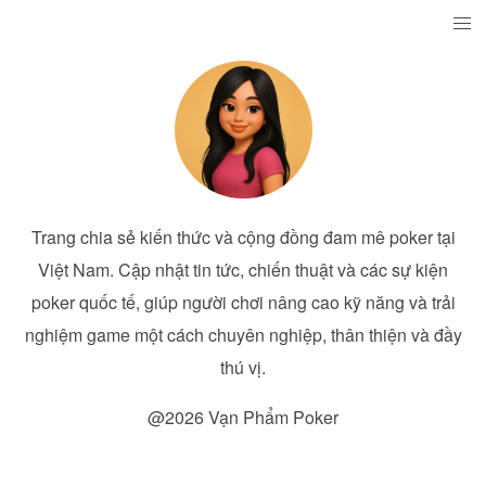
Trang chia sẻ kiến thức và cộng đồng đam mê poker tại
Việt Nam. Cập nhật tin tức, chiến thuật và các sự kiện
poker quốc tế, giúp người chơi nâng cao kỹ năng và trải
nghiệm game một cách chuyên nghiệp, thân thiện và đầy
thú vị.
@2026 Vạn Phẩm Poker