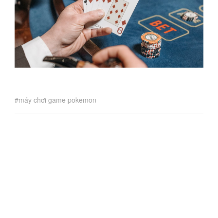
máy chơi game pokemon