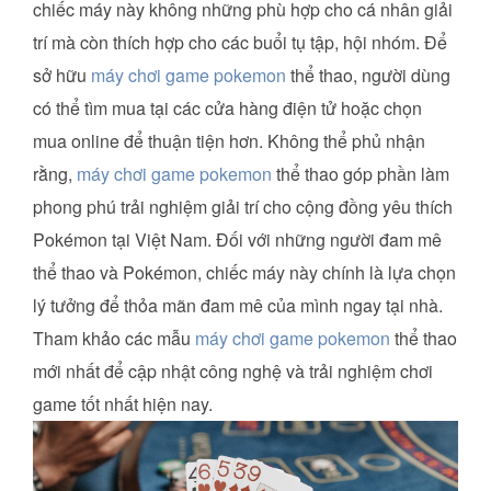
chiếc máy này không những phù hợp cho cá nhân giải
trí mà còn thích hợp cho các buổi tụ tập, hội nhóm. Để
sở hữu
máy chơi game pokemon
thể thao, người dùng
có thể tìm mua tại các cửa hàng điện tử hoặc chọn
mua online để thuận tiện hơn. Không thể phủ nhận
rằng,
máy chơi game pokemon
thể thao góp phần làm
phong phú trải nghiệm giải trí cho cộng đồng yêu thích
Pokémon tại Việt Nam. Đối với những người đam mê
thể thao và Pokémon, chiếc máy này chính là lựa chọn
lý tưởng để thỏa mãn đam mê của mình ngay tại nhà.
Tham khảo các mẫu
máy chơi game pokemon
thể thao
mới nhất để cập nhật công nghệ và trải nghiệm chơi
game tốt nhất hiện nay.