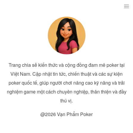
Trang chia sẻ kiến thức và cộng đồng đam mê poker tại
Việt Nam. Cập nhật tin tức, chiến thuật và các sự kiện
poker quốc tế, giúp người chơi nâng cao kỹ năng và trải
nghiệm game một cách chuyên nghiệp, thân thiện và đầy
thú vị.
@2026 Vạn Phẩm Poker