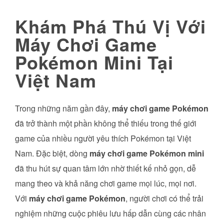
Khám Phá Thú Vị Với
Máy Chơi Game
Pokémon Mini Tại
Việt Nam
Trong những năm gần đây,
máy chơi game Pokémon
đã trở thành một phần không thể thiếu trong thế giới
game của nhiều người yêu thích Pokémon tại Việt
Nam. Đặc biệt, dòng
máy chơi game Pokémon mini
đã thu hút sự quan tâm lớn nhờ thiết kế nhỏ gọn, dễ
mang theo và khả năng chơi game mọi lúc, mọi nơi.
Với
máy chơi game Pokémon
, người chơi có thể trải
nghiệm những cuộc phiêu lưu hấp dẫn cùng các nhân