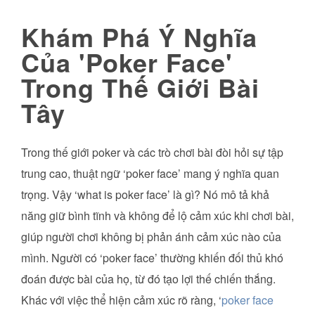
Khám Phá Ý Nghĩa
Của 'Poker Face'
Trong Thế Giới Bài
Tây
Trong thế giới poker và các trò chơi bài đòi hỏi sự tập
trung cao, thuật ngữ ‘poker face’ mang ý nghĩa quan
trọng. Vậy ‘what is poker face’ là gì? Nó mô tả khả
năng giữ bình tĩnh và không để lộ cảm xúc khi chơi bài,
giúp người chơi không bị phản ánh cảm xúc nào của
mình. Người có ‘poker face’ thường khiến đối thủ khó
đoán được bài của họ, từ đó tạo lợi thế chiến thắng.
Khác với việc thể hiện cảm xúc rõ ràng, ‘
poker face