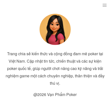
Trang chia sẻ kiến thức và cộng đồng đam mê poker tại
Việt Nam. Cập nhật tin tức, chiến thuật và các sự kiện
poker quốc tế, giúp người chơi nâng cao kỹ năng và trải
nghiệm game một cách chuyên nghiệp, thân thiện và đầy
thú vị.
@2026 Vạn Phẩm Poker