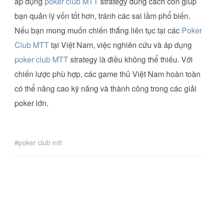
áp dụng
poker club MTT
strategy đúng cách còn giúp
bạn quản lý vốn tốt hơn, tránh các sai lầm phổ biến.
Nếu bạn mong muốn chiến thắng liên tục tại các
Poker
Club MTT
tại Việt Nam, việc nghiên cứu và áp dụng
poker club MTT
strategy là điều không thể thiếu. Với
chiến lược phù hợp, các game thủ Việt Nam hoàn toàn
có thể nâng cao kỹ năng và thành công trong các giải
poker lớn.
poker club mtt