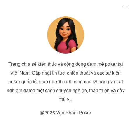
Trang chia sẻ kiến thức và cộng đồng đam mê poker tại
Việt Nam. Cập nhật tin tức, chiến thuật và các sự kiện
poker quốc tế, giúp người chơi nâng cao kỹ năng và trải
nghiệm game một cách chuyên nghiệp, thân thiện và đầy
thú vị.
@2026 Vạn Phẩm Poker