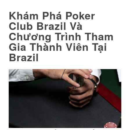
Khám Phá Poker
Club Brazil Và
Chương Trình Tham
Gia Thành Viên Tại
Brazil