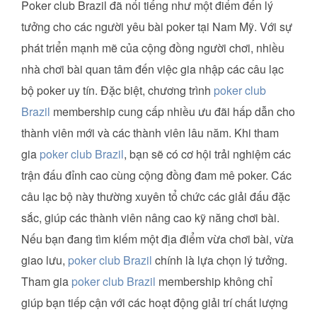
Poker club Brazil đã nổi tiếng như một điểm đến lý
tưởng cho các người yêu bài poker tại Nam Mỹ. Với sự
phát triển mạnh mẽ của cộng đồng người chơi, nhiều
nhà chơi bài quan tâm đến việc gia nhập các câu lạc
bộ poker uy tín. Đặc biệt, chương trình
poker club
Brazil
membership cung cấp nhiều ưu đãi hấp dẫn cho
thành viên mới và các thành viên lâu năm. Khi tham
gia
poker club Brazil
, bạn sẽ có cơ hội trải nghiệm các
trận đấu đỉnh cao cùng cộng đồng đam mê poker. Các
câu lạc bộ này thường xuyên tổ chức các giải đấu đặc
sắc, giúp các thành viên nâng cao kỹ năng chơi bài.
Nếu bạn đang tìm kiếm một địa điểm vừa chơi bài, vừa
giao lưu,
poker club Brazil
chính là lựa chọn lý tưởng.
Tham gia
poker club Brazil
membership không chỉ
giúp bạn tiếp cận với các hoạt động giải trí chất lượng