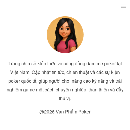
Trang chia sẻ kiến thức và cộng đồng đam mê poker tại
Việt Nam. Cập nhật tin tức, chiến thuật và các sự kiện
poker quốc tế, giúp người chơi nâng cao kỹ năng và trải
nghiệm game một cách chuyên nghiệp, thân thiện và đầy
thú vị.
@2026 Vạn Phẩm Poker