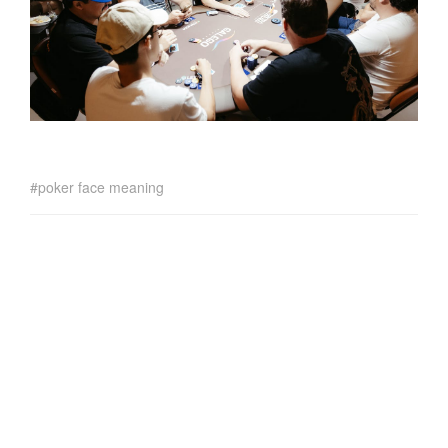
poker face meaning