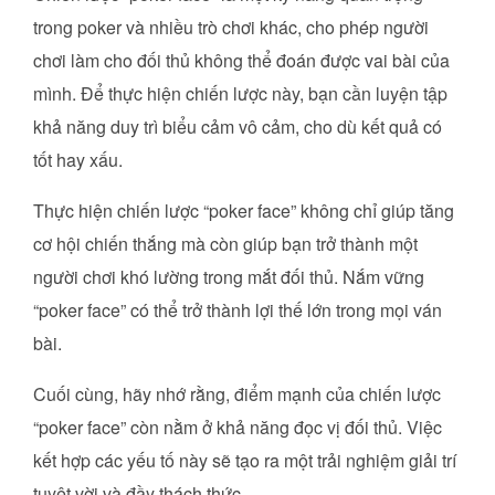
trong poker và nhiều trò chơi khác, cho phép người
chơi làm cho đối thủ không thể đoán được vai bài của
mình. Để thực hiện chiến lược này, bạn cần luyện tập
khả năng duy trì biểu cảm vô cảm, cho dù kết quả có
tốt hay xấu.
Thực hiện chiến lược “poker face” không chỉ giúp tăng
cơ hội chiến thắng mà còn giúp bạn trở thành một
người chơi khó lường trong mắt đối thủ. Nắm vững
“poker face” có thể trở thành lợi thế lớn trong mọi ván
bài.
Cuối cùng, hãy nhớ rằng, điểm mạnh của chiến lược
“poker face” còn nằm ở khả năng đọc vị đối thủ. Việc
kết hợp các yếu tố này sẽ tạo ra một trải nghiệm giải trí
tuyệt vời và đầy thách thức.