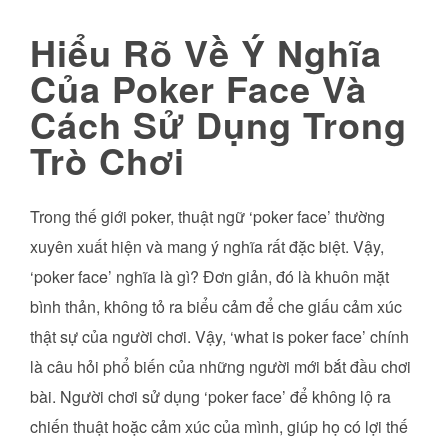
Hiểu Rõ Về Ý Nghĩa
Của Poker Face Và
Cách Sử Dụng Trong
Trò Chơi
Trong thế giới poker, thuật ngữ ‘poker face’ thường
xuyên xuất hiện và mang ý nghĩa rất đặc biệt. Vậy,
‘poker face’ nghĩa là gì? Đơn giản, đó là khuôn mặt
bình thản, không tỏ ra biểu cảm để che giấu cảm xúc
thật sự của người chơi. Vậy, ‘what is poker face’ chính
là câu hỏi phổ biến của những người mới bắt đầu chơi
bài. Người chơi sử dụng ‘poker face’ để không lộ ra
chiến thuật hoặc cảm xúc của mình, giúp họ có lợi thế