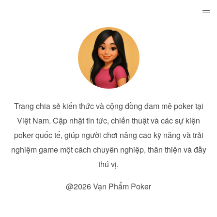
Trang chia sẻ kiến thức và cộng đồng đam mê poker tại
Việt Nam. Cập nhật tin tức, chiến thuật và các sự kiện
poker quốc tế, giúp người chơi nâng cao kỹ năng và trải
nghiệm game một cách chuyên nghiệp, thân thiện và đầy
thú vị.
@2026 Vạn Phẩm Poker