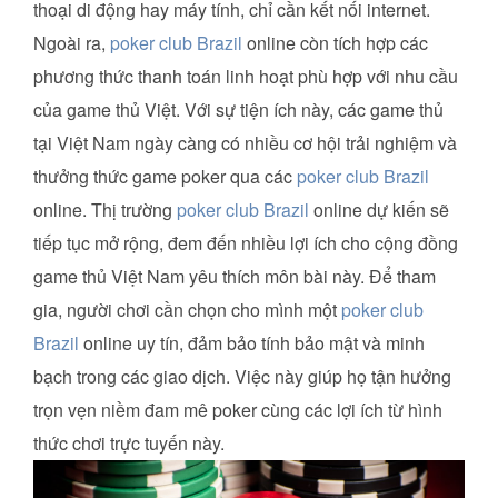
thoại di động hay máy tính, chỉ cần kết nối internet.
Ngoài ra,
poker club Brazil
online còn tích hợp các
phương thức thanh toán linh hoạt phù hợp với nhu cầu
của game thủ Việt. Với sự tiện ích này, các game thủ
tại Việt Nam ngày càng có nhiều cơ hội trải nghiệm và
thưởng thức game poker qua các
poker club Brazil
online. Thị trường
poker club Brazil
online dự kiến sẽ
tiếp tục mở rộng, đem đến nhiều lợi ích cho cộng đồng
game thủ Việt Nam yêu thích môn bài này. Để tham
gia, người chơi cần chọn cho mình một
poker club
Brazil
online uy tín, đảm bảo tính bảo mật và minh
bạch trong các giao dịch. Việc này giúp họ tận hưởng
trọn vẹn niềm đam mê poker cùng các lợi ích từ hình
thức chơi trực tuyến này.