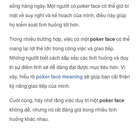
sống hàng ngày. Một người có poker face có thể giữ bí
mật về suy nghĩ và kế hoạch của mình, điều này giúp
họ kiểm soát tình huống tốt hơn.
Trong nhiều trường hợp, việc có một
poker face
có thể
mang lại lợi thế lớn trong công việc và giao tiếp.
Những người biết cách sắp xếp các tình huống và duy
trì sự điềm tĩnh sẽ dễ dàng đạt được mục tiêu hơn. Vì
vậy, hiểu rõ
poker face meaning
sẽ giúp bạn cải thiện
kỹ năng giao tiếp của mình.
Cuối cùng, hãy nhớ rằng việc duy trì một
poker face
không dễ, nhưng nó rất đáng giá trong nhiều tình
huống khác nhau.