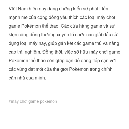
Việt Nam hiện nay đang chứng kiến sự phát triển
mạnh mẽ của cộng đồng yêu thích các loại máy chơi
game Pokémon thể thao. Các cửa hàng game và sự
kiện cộng đồng thường xuyên tổ chức các giải đấu sử
dụng loại máy này, giúp gắn kết các game thủ và nâng
cao trải nghiệm. Đồng thời, việc sở hữu máy chơi game
Pokémon thể thao còn giúp bạn dễ dàng tiếp cận với
các vùng đất mới của thế giới Pokémon trong chính
căn nhà của mình.
máy chơi game pokemon