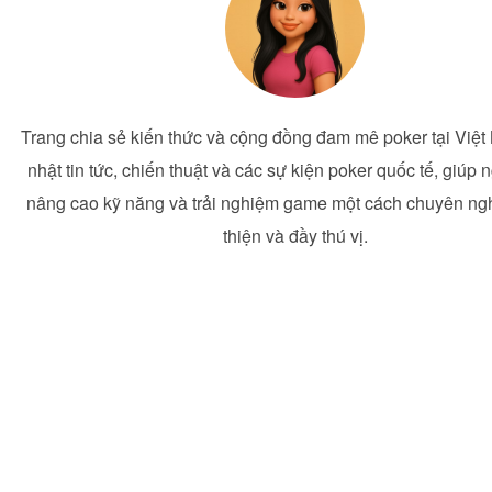
Trang chia sẻ kiến thức và cộng đồng đam mê poker tại Việ
nhật tin tức, chiến thuật và các sự kiện poker quốc tế, giúp 
nâng cao kỹ năng và trải nghiệm game một cách chuyên ngh
thiện và đầy thú vị.